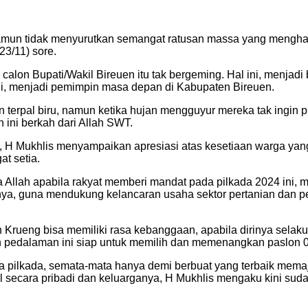
 tidak menyurutkan semangat ratusan massa yang menghadiri
3/11) sore.
lon Bupati/Wakil Bireuen itu tak bergeming. Hal ini, menjadi
ni, menjadi pemimpin masa depan di Kabupaten Bireuen.
terpal biru, namun ketika hujan mengguyur mereka tak ingin p
 ini berkah dari Allah SWT.
, H Mukhlis menyampaikan apresiasi atas kesetiaan warga yang
t setia.
a Allah apabila rakyat memberi mandat pada pilkada 2024 ini,
nya, guna mendukung kelancaran usaha sektor pertanian dan 
ueng bisa memiliki rasa kebanggaan, apabila dirinya selaku p
an pedalaman ini siap untuk memilih dan memenangkan paslon 0
a pilkada, semata-mata hanya demi berbuat yang terbaik mema
l secara pribadi dan keluarganya, H Mukhlis mengaku kini sudah