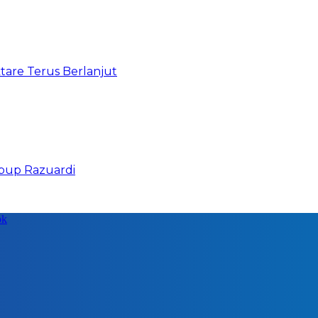
are Terus Berlanjut
abup Razuardi