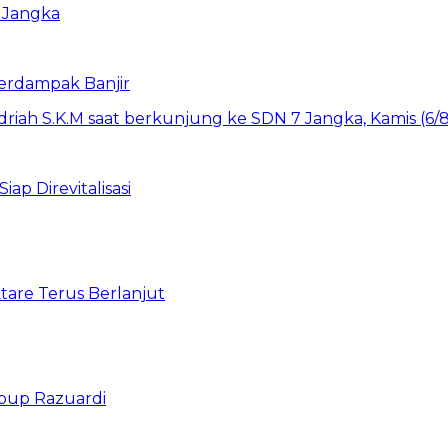
erdampak Banjir
ap Direvitalisasi
are Terus Berlanjut
abup Razuardi