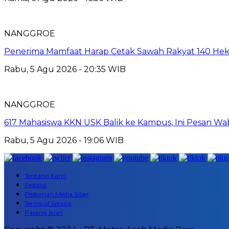
NANGGROE
Penerima Mamfaat Harap Cetak Sawah Rakyat 140 Hekt
Rabu, 5 Agu 2026 - 20:35 WIB
NANGGROE
617 Mahasiswa KKN USK Balik ke Kampus, Ini Pesan W
Rabu, 5 Agu 2026 - 19:06 WIB
Tentang Kami
Redaksi
Pedoman Media Siber
Terms of Service
Pasang Iklan