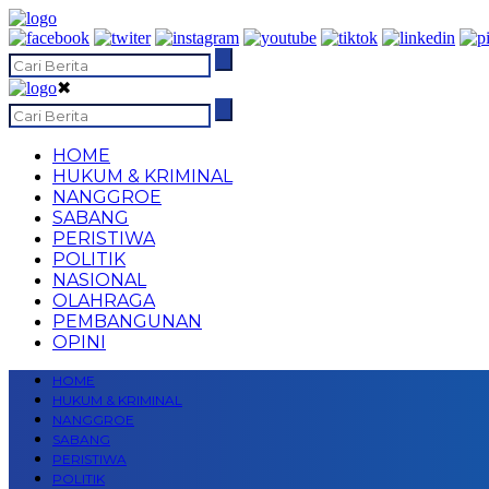
✖
HOME
HUKUM & KRIMINAL
NANGGROE
SABANG
PERISTIWA
POLITIK
NASIONAL
OLAHRAGA
PEMBANGUNAN
OPINI
HOME
HUKUM & KRIMINAL
NANGGROE
SABANG
PERISTIWA
POLITIK