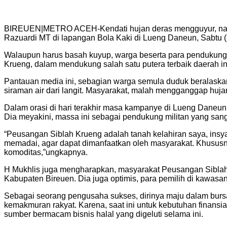
BIREUEN|METRO ACEH-Kendati hujan deras mengguyur, namun
Razuardi MT di lapangan Bola Kaki di Lueng Daneun, Sabtu (2
Walaupun harus basah kuyup, warga beserta para pendukung ca
Krueng, dalam mendukung salah satu putera terbaik daerah i
Pantauan media ini, sebagian warga semula duduk beralaskan 
siraman air dari langit. Masyarakat, malah mengganggap hujan
Dalam orasi di hari terakhir masa kampanye di Lueng Daneun
Dia meyakini, massa ini sebagai pendukung militan yang sanga
“Peusangan Siblah Krueng adalah tanah kelahiran saya, insy
memadai, agar dapat dimanfaatkan oleh masyarakat. Khusus
komoditas,”ungkapnya.
H Mukhlis juga mengharapkan, masyarakat Peusangan Siblah Kr
Kabupaten Bireuen. Dia juga optimis, para pemilih di kawas
Sebagai seorang pengusaha sukses, dirinya maju dalam burs
kemakmuran rakyat. Karena, saat ini untuk kebutuhan finansia
sumber bermacam bisnis halal yang digeluti selama ini.