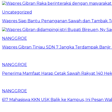
Uncategorized
Wapres Siap Bantu Penanganan Sawah dan Tambak T
NANGGROE
Wapres Gibran Tinjau SDN 7 Jangka Terdampak Banjir Si
NANGGROE
Penerima Mamfaat Harap Cetak Sawah Rakyat 140 Hekt
NANGGROE
617 Mahasiswa KKN USK Balik ke Kampus, Ini Pesan W