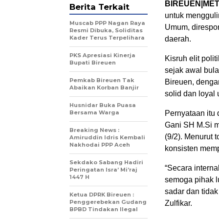
BIREUEN|ME
Berita Terkait
untuk mengguli
Muscab PPP Nagan Raya
Umum, direspon 
Resmi Dibuka, Soliditas
Kader Terus Terpelihara
daerah.
PKS Apresiasi Kinerja
Kisruh elit pol
Bupati Bireuen
sejak awal bula
Pemkab Bireuen Tak
Bireuen, denga
Abaikan Korban Banjir
solid dan loya
Husnidar Buka Puasa
Bersama Warga
Pernyataan itu
Gani SH M.Si m
Breaking News :
(9/2). Menurut 
Amiruddin Idris Kembali
Nakhodai PPP Aceh
konsisten mem
Sekdako Sabang Hadiri
“Secara intern
Peringatan Isra’ Mi’raj
1447 H
semoga pihak l
sadar dan tida
Ketua DPRK Bireuen :
Penggerebekan Gudang
Zulfikar.
BPBD Tindakan Ilegal