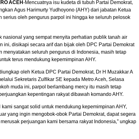
TRO ACEH
-Mencuatnya isu kudeta di tubuh Partai Demokrat,
ngkan Agus Harimurty Yudhoyono (AHY) dari jabatan Ketua
serius oleh pengurus parpol ini hingga ke seluruh pelosok
itik nasional yang sempat menyita perhatian publik tanah air
n ini, disikapi secara arif dan bijak oleh DPC Partai Demokrat
n menyatakan seluruh pengurus di Indonesia, masih tetap
l untuk terus mendukung kepemimpinan AHY.
 diungkap oleh Ketua DPC Partai Demokrat, Dr H Muzakkar A
elalui Sekretaris Zulfikar SE kepada Metro Aceh, Selasa
tokoh muda ini, parpol berlambang mercy itu masih tetap
perjuangkan kepentingan rakyat dibawah komando AHY.
al kami sangat solid untuk mendukung kepemimpinan AHY,
uar yang ingin mengobok-obok Partai Demokrat, dapat segera
k merusak perjuangan kami bersama rakyat Indonesia,” ungkap