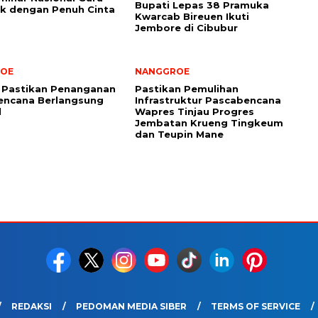
Bupati Lepas 38 Pramuka
k dengan Penuh Cinta
Kwarcab Bireuen Ikuti
Jembore di Cibubur
OE
NANGGROE
 Pastikan Penanganan
Pastikan Pemulihan
encana Berlangsung
Infrastruktur Pascabencana
l
Wapres Tinjau Progres
Jembatan Krueng Tingkeum
dan Teupin Mane
REDAKSI
PEDOMAN MEDIA SIBER
TERMS OF SERVICE