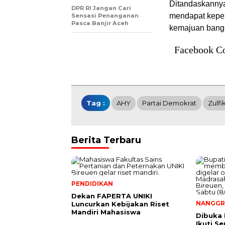
Ditandaskannya,
DPR RI Jangan Cari
mendapat kepe
Sensasi Penanganan
Pasca Banjir Aceh
kemajuan bangs
Facebook C
Tag :
AHY
Partai Demokrat
Zulfi
Berita Terbaru
PENDIDIKAN
Dekan FAPERTA UNIKI
NANGGR
Luncurkan Kebijakan Riset
Mandiri Mahasiswa
Dibuka 
Ikuti S