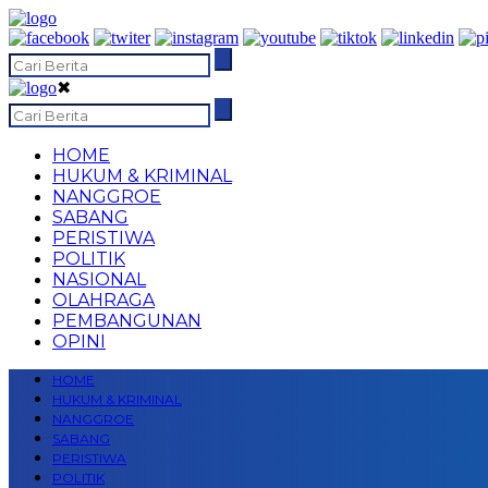
✖
HOME
HUKUM & KRIMINAL
NANGGROE
SABANG
PERISTIWA
POLITIK
NASIONAL
OLAHRAGA
PEMBANGUNAN
OPINI
HOME
HUKUM & KRIMINAL
NANGGROE
SABANG
PERISTIWA
POLITIK