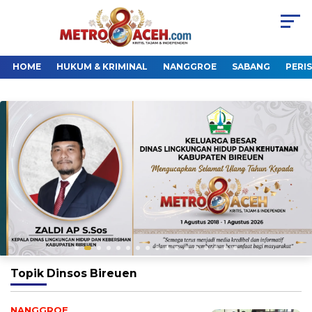
HOME
HUKUM & KRIMINAL
NANGGROE
SABANG
PERI
Topik
Dinsos Bireuen
NANGGROE