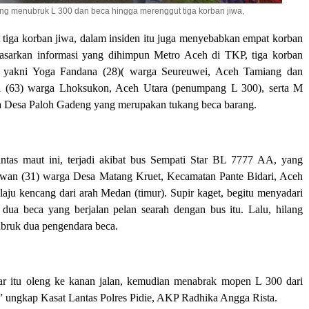
ng menubruk L 300 dan beca hingga merenggut tiga korban jiwa,
 tiga korban jiwa, dalam insiden itu juga menyebabkan empat korban
dasarkan informasi yang dihimpun Metro Aceh di TKP, tiga korban
a yakni Yoga Fandana (28)( warga Seureuwei, Aceh Tamiang dan
 (63) warga Lhoksukon, Aceh Utara (penumpang L 300), serta M
a Desa Paloh Gadeng yang merupakan tukang beca barang.
intas maut ini, terjadi akibat bus Sempati Star BL 7777 AA, yang
wan (31) warga Desa Matang Kruet, Kecamatan Pante Bidari, Aceh
aju kencang dari arah Medan (timur). Supir kaget, begitu menyadari
dua beca yang berjalan pelan searah dengan bus itu. Lalu, hilang
bruk dua pengendara beca.
ar itu oleng ke kanan jalan, kemudian menabrak mopen L 300 dari
” ungkap Kasat Lantas Polres Pidie, AKP Radhika Angga Rista.