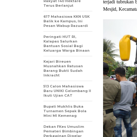
Rakyat 140 Hektare
terjadi tubruka
Terus Berlanjut
Mesjid, Kecamata
617 Mahasiswa KKN USK
Balik ke Kampus, Ini
Pesan Wabup Razuardi
Peringati HUT RI,
Kalapas Salurkan
Bantuan Sosial Bagi
Keluarga Warga Binaan
Kejari Bireuen
Musnahkan Ratusan
Barang Bukti Sudah
Inkracht
513 Calon Mahasiswa
Baru UNIKI Gelombang II
Ikuti Ujian CAT
Bupati Mukhlis Buka
Turnamen Sepak Bola
Mini MI Kemenag
Dekan FKes Umuslim
Pemateri Bimbingan
Perkawinan Digelar