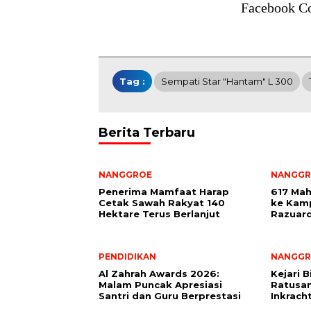
Facebook C
Tag :
Sempati Star "Hantam" L 300
Berita Terbaru
NANGGROE
NANGGR
Penerima Mamfaat Harap
617 Mah
Cetak Sawah Rakyat 140
ke Kamp
Hektare Terus Berlanjut
Razuard
PENDIDIKAN
NANGGR
Al Zahrah Awards 2026:
Kejari 
Malam Puncak Apresiasi
Ratusan
Santri dan Guru Berprestasi
Inkrach