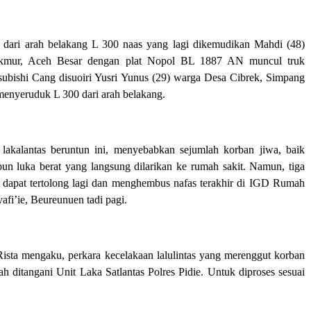
, dari arah belakang L 300 naas yang lagi dikemudikan Mahdi (48)
mur, Aceh Besar dengan plat Nopol BL 1887 AN muncul truk
tsubishi Cang disuoiri Yusri Yunus (29) warga Desa Cibrek, Simpang
 menyeruduk L 300 dari arah belakang.
 lakalantas beruntun ini, menyebabkan sejumlah korban jiwa, baik
un luka berat yang langsung dilarikan ke rumah sakit. Namun, tiga
k dapat tertolong lagi dan menghembus nafas terakhir di IGD Rumah
afi’ie, Beureunuen tadi pagi.
sta mengaku, perkara kecelakaan lalulintas yang merenggut korban
dah ditangani Unit Laka Satlantas Polres Pidie. Untuk diproses sesuai