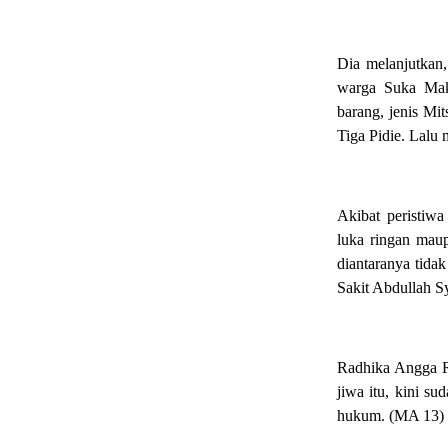
Dia melanjutkan
warga Suka Mak
barang, jenis Mi
Tiga Pidie. Lalu
Akibat peristiwa
luka ringan maup
diantaranya tida
Sakit Abdullah Sy
Radhika Angga Ri
jiwa itu, kini su
hukum. (MA 13)