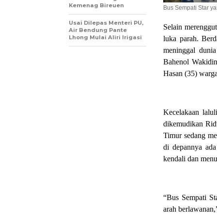
Kemenag Bireuen
Bus Sempati Star ya
Usai Dilepas Menteri PU,
Selain merenggut
Air Bendung Pante
Lhong Mulai Aliri Irigasi
luka parah. Ber
meninggal duni
Bahenol Wakidin
Hasan (35) warg
Kecelakaan lalul
dikemudikan Rid
Timur sedang mel
di depannya ada 
kendali dan menu
“Bus Sempati St
arah berlawanan,