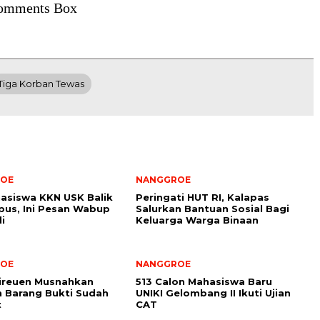
omments Box
Tiga Korban Tewas
OE
NANGGROE
asiswa KKN USK Balik
Peringati HUT RI, Kalapas
us, Ini Pesan Wabup
Salurkan Bantuan Sosial Bagi
i
Keluarga Warga Binaan
OE
NANGGROE
Bireuen Musnahkan
513 Calon Mahasiswa Baru
 Barang Bukti Sudah
UNIKI Gelombang II Ikuti Ujian
t
CAT