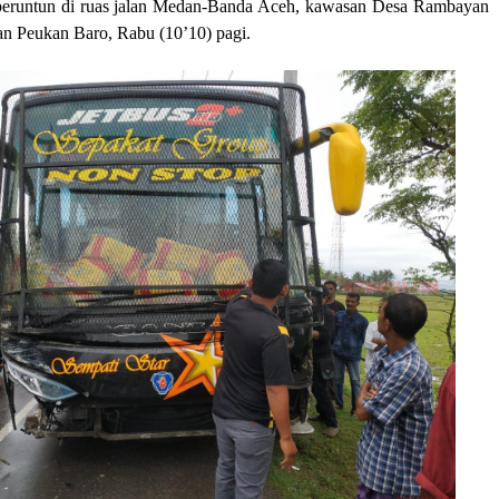
n beruntun di ruas jalan Medan-Banda Aceh, kawasan Desa Rambayan
n Peukan Baro, Rabu (10’10) pagi.