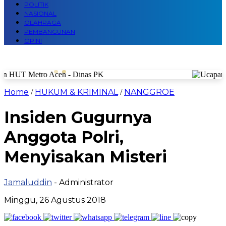
POLITIK
NASIONAL
OLAHRAGA
PEMBANGUNAN
OPINI
Home
HUKUM & KRIMINAL
NANGGROE
/
/
Insiden Gugurnya
Anggota Polri,
Menyisakan Misteri
Jamaluddin
- Administrator
Minggu, 26 Agustus 2018