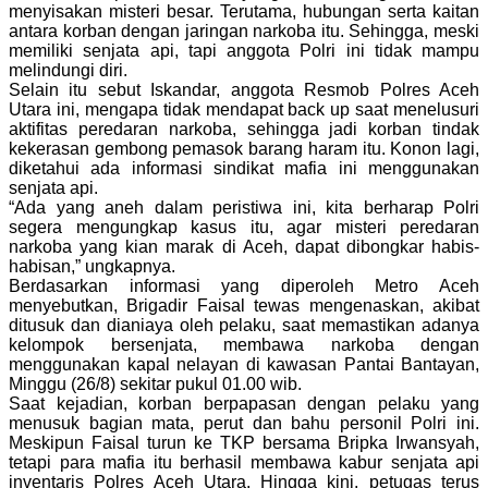
menyisakan misteri besar. Terutama, hubungan serta kaitan
antara korban dengan jaringan narkoba itu. Sehingga, meski
memiliki senjata api, tapi anggota Polri ini tidak mampu
melindungi diri.
Selain itu sebut Iskandar, anggota Resmob Polres Aceh
Utara ini, mengapa tidak mendapat back up saat menelusuri
aktifitas peredaran narkoba, sehingga jadi korban tindak
kekerasan gembong pemasok barang haram itu. Konon lagi,
diketahui ada informasi sindikat mafia ini menggunakan
senjata api.
“Ada yang aneh dalam peristiwa ini, kita berharap Polri
segera mengungkap kasus itu, agar misteri peredaran
narkoba yang kian marak di Aceh, dapat dibongkar habis-
habisan,” ungkapnya.
Berdasarkan informasi yang diperoleh Metro Aceh
menyebutkan, Brigadir Faisal tewas mengenaskan, akibat
ditusuk dan dianiaya oleh pelaku, saat memastikan adanya
kelompok bersenjata, membawa narkoba dengan
menggunakan kapal nelayan di kawasan Pantai Bantayan,
Minggu (26/8) sekitar pukul 01.00 wib.
Saat kejadian, korban berpapasan dengan pelaku yang
menusuk bagian mata, perut dan bahu personil Polri ini.
Meskipun Faisal turun ke TKP bersama Bripka Irwansyah,
tetapi para mafia itu berhasil membawa kabur senjata api
inventaris Polres Aceh Utara. Hingga kini, petugas terus